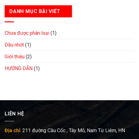
Xác
Online
Suất
DANH MỤC BÀI VIẾT
Keno
Chưa được phân loại
(1)
Dầu nhớt
(1)
Giới thiệu
(2)
HƯỚNG DẪN
(1)
LIÊN HỆ
Địa chỉ
: 211 đường Cầu Cốc , Tây Mỗ, Nam Từ Liêm, HN