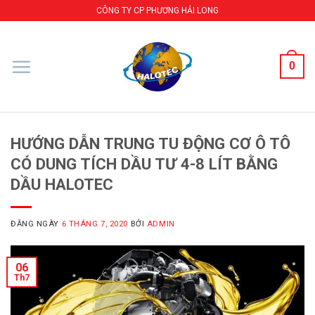
Skip
CÔNG TY CP PHƯƠNG HẢI LONG
to
content
0
HƯỚNG DẪN TRUNG TU ĐỘNG CƠ Ô TÔ
CÓ DUNG TÍCH DẦU TƯ 4-8 LÍT BẰNG
DẦU HALOTEC
ĐĂNG NGÀY
6 THÁNG 7, 2020
BỞI
ADMIN
06
Th7