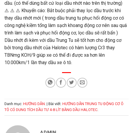
dầu. (có thể dùng bất cứ loại dầu nhớt nào trên thị trường)
⚠️
⚠️
⚠️
Khuyến cáo: Bắt buộc phải thay lọc dầu trước khi
thay dầu nhớt mới ( trong dầu trung tu phục hổi động cơ có
công nghệ kiềm tổng làm sạch khoang động cơ nên sau quá
trình làm sạch và phục hổi động cơ, lọc dầu sẽ rất bẩn )
Dầu nhớt đi kèm với dầu Trung Tu sẽ tốt hơn cho động cơ
bởi trong dầu nhớt của Halotec có hàm lượng Cr3 thay
TBNmg KOH/9 giúp xe có thể đi được xa hơn lên
10.000km/1 lần thay dầu xe ô tô.
Danh mục:
HƯỚNG DẪN
. | Bài viết:
HƯỚNG DẪN TRUNG TU ĐỘNG CƠ Ô
TÔ CÓ DUNG TÍCH DẦU TƯ 4-8 LÍT BẰNG DẦU HALOTEC
.
ADMIN