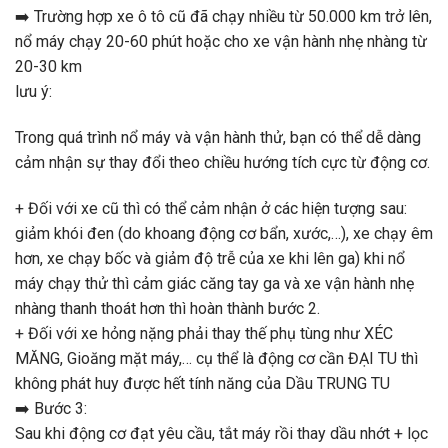
➡️
Trường hợp xe ô tô cũ đã chạy nhiều từ 50.000 km trở lên,
nổ máy chạy 20-60 phút hoặc cho xe vận hành nhẹ nhàng từ
20-30 km
lưu ý:
Trong quá trình nổ máy và vận hành thử, bạn có thể dễ dàng
cảm nhận sự thay đổi theo chiều hướng tích cực từ động cơ.
+ Đối với xe cũ thì có thể cảm nhận ở các hiện tượng sau:
giảm khói đen (do khoang động cơ bẩn, xước,…), xe chạy êm
hơn, xe chạy bốc và giảm độ trễ của xe khi lên ga) khi nổ
máy chạy thử thì cảm giác căng tay ga và xe vận hành nhẹ
nhàng thanh thoát hơn thì hoàn thành bước 2.
+ Đối với xe hỏng nặng phải thay thế phụ tùng như XÉC
MĂNG, Gioăng mặt máy,… cụ thể là động cơ cần ĐẠI TU thì
không phát huy được hết tính năng của Dầu TRUNG TU
➡️
Bước 3:
Sau khi động cơ đạt yêu cầu, tắt máy rồi thay dầu nhớt + lọc