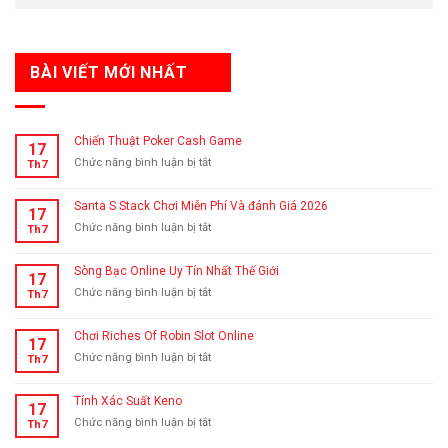
BÀI VIẾT MỚI NHẤT
Chiến Thuật Poker Cash Game
17
ở
Chức năng bình luận bị tắt
Th7
Chiến
Thuật
Santa S Stack Chơi Miễn Phí Và đánh Giá 2026
17
Poker
ở
Chức năng bình luận bị tắt
Th7
Cash
Santa
Game
S
Sòng Bạc Online Uy Tín Nhất Thế Giới
17
Stack
ở
Chức năng bình luận bị tắt
Th7
Chơi
Sòng
Miễn
Bạc
Phí
Chơi Riches Of Robin Slot Online
17
Online
Và
ở
Chức năng bình luận bị tắt
Th7
Uy
đánh
Chơi
Tín
Giá
Riches
Nhất
2026
Tính Xác Suất Keno
17
Of
Thế
ở
Chức năng bình luận bị tắt
Th7
Robin
Giới
Tính
Slot