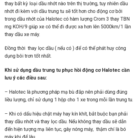
thay bất kỳ loại dầu nhớt nào trên thị trường, tuy nhiên dầu
nhớt đi kèm với dầu trung tu sẽ tốt hơn cho động cơ bởi
trong dầu nhớt của Halotec có hàm lượng Crom 3 thay TBN
mg KOH/9 giúp xe có thể đi được xa hơn lên 5000km/1 lần
thay dầu xe máy.
Đồng thời thay lọc dầu ( nếu có ) để có thể phát huy công
dụng bôi trơn tốt nhất.
Khi sử dụng dầu trung tu
phục hồi động cơ
Halotec cần
lưu ý các điều sau:
– Halotec là phương pháp mạ bù đắp nên phải dùng đúng
liều lượng, chỉ sử dụng 1 hộp cho 1 xe trong mỗi lần trung tu.
– Khi có dấu hiệu chặt máy hay kín khít, bắt buộc bạn phải
thay dầu nhớt và thay lọc dầu. Nếu không thay dầu sẽ dẫn
đến hiện tượng mạ liên tục, gây nóng máy, thậm chí là bó
máy khi để lâu.