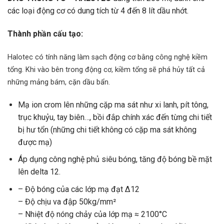
các loại động cơ có dung tích từ 4 đến 8 lít dầu nhớt.
Thành
phần cấu tạo:
Halotec có tính năng làm sạch động cơ bằng công nghệ kiềm
tổng. Khi vào bên trong động cơ, kiềm tổng sẽ phá hủy tất cả
những mảng bám, cặn dầu bẩn.
Mạ ion crom lên những cặp ma sát như xi lanh, pít tông,
trục khuỷu, tay biên…, bồi đắp chính xác đến từng chi tiết
bị hư tổn (những chi tiết không có cặp ma sát không
được mạ)
Áp dụng công nghệ phủ siêu bóng, tăng độ bóng bề mặt
lên delta 12.
– Độ bóng của các lớp mạ đạt Δ12
– Độ chịu va đập 50kg/mm²
– Nhiệt độ nóng chảy của lớp mạ ≈ 2100°C