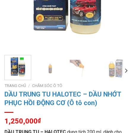
TRANG CHỦ
/
CHĂM SÓC Ô TÔ
DẦU TRUNG TU HALOTEC – DẦU NHỚT
PHỤC HỒI ĐỘNG CƠ (Ô tô con)
1,250,000
₫
DẦU TRUNG TU – HALOTEC
dung tích 200 ml, dành cho