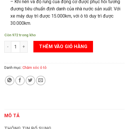
– Khí nén và độ rung của động cơ được phục hồi tương
đương tiêu chuẩn định danh của nhà nước sản xuất. Với
xe máy duy trì được 15.000km, với ô tô duy trì được
30.000km.
Còn 972 trong kho
DẦU TRUNG TU HALOTEC - DẦU NHỚT PHỤC HỒI ĐỘNG CƠ (Ô tô
THÊM VÀO GIỎ HÀNG
Danh mục:
Chăm sóc ô tô
MÔ TẢ
THÔNG TIN BỔ SUNG