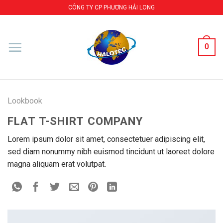
Skip
CÔNG TY CP PHƯƠNG HẢI LONG
to
content
0
Lookbook
FLAT T-SHIRT COMPANY
Lorem ipsum dolor sit amet, consectetuer adipiscing elit,
sed diam nonummy nibh euismod tincidunt ut laoreet dolore
magna aliquam erat volutpat.