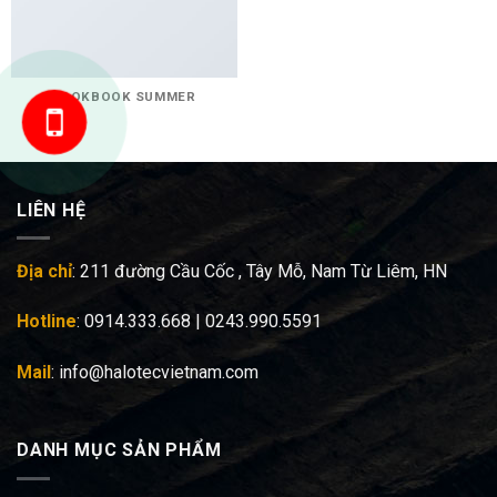
LOOKBOOK SUMMER
HOTLINE: 0914333668
LIÊN HỆ
Địa chỉ
: 211 đường Cầu Cốc , Tây Mỗ, Nam Từ Liêm, HN
Hotline
: 0914.333.668 | 0243.990.5591
Mail
: info@halotecvietnam.com
DANH MỤC SẢN PHẨM